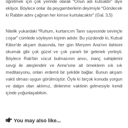
öğretmek için çok yerinde olarak “Onun adı kutsaldır” diye
ekliyor. Böylece onlar da peygamberlerin deyimiyle “Görülecek
ki Rabbin adını çağıran her kimse kurtulacaktır” (Gal. 3,5)
Nitelik yukardaki “Ruhum, kurtarıcım Tanrı sayesinde sevinçle
coşar” cümlede söyleyen kişinin adıdır. Bu yüzdendir ki, Kutsal
Kilise’de akşam duasında, her gün Meryem Ana’nın ilahisini
okumak gibi çok güzel ve çok yararlı bir gelenek yerleşti.
Böylece Rab’bin vücut bulmasının anısı, inanç sahiplerini
sevgi ile ateşlendirir ve Anne’sine ait örneklerin sık sık
meditasyonu, onları erdemli bir şekilde bağlar. Bunun akşam
vakti olması uygun görülmüştür. Öyle ki birçok konuda yorgun
ve dalgın olan aklımız, dinlenme vaktinin gelmesiyle kendi
içinde yoğunlaşabilsin.
You may also like...