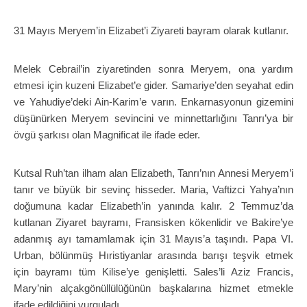
31 Mayıs Meryem’in Elizabet’i Ziyareti bayram olarak kutlanır.
Melek Cebrail’in ziyaretinden sonra Meryem, ona yardım
etmesi için kuzeni Elizabet’e gider. Samariye’den seyahat edin
ve Yahudiye’deki Ain-Karim’e varın. Enkarnasyonun gizemini
düşünürken Meryem sevincini ve minnettarlığını Tanrı’ya bir
övgü şarkısı olan Magnificat ile ifade eder.
Kutsal Ruh’tan ilham alan Elizabeth, Tanrı’nın Annesi Meryem’i
tanır ve büyük bir sevinç hisseder. Maria, Vaftizci Yahya’nın
doğumuna kadar Elizabeth’in yanında kalır. 2 Temmuz’da
kutlanan Ziyaret bayramı, Fransisken kökenlidir ve Bakire’ye
adanmış ayı tamamlamak için 31 Mayıs’a taşındı. Papa VI.
Urban, bölünmüş Hıristiyanlar arasında barışı teşvik etmek
için bayramı tüm Kilise’ye genişletti. Sales’li Aziz Francis,
Mary’nin alçakgönüllülüğünün başkalarına hizmet etmekle
ifade edildiğini vurguladı.