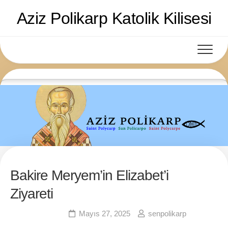
Skip
Aziz Polikarp Katolik Kilisesi
to
content
Bakire Meryem’in Elizabet’i
0
Ziyareti
Ruhsal Yazılar
Mayıs 27, 2025
senpolikarp