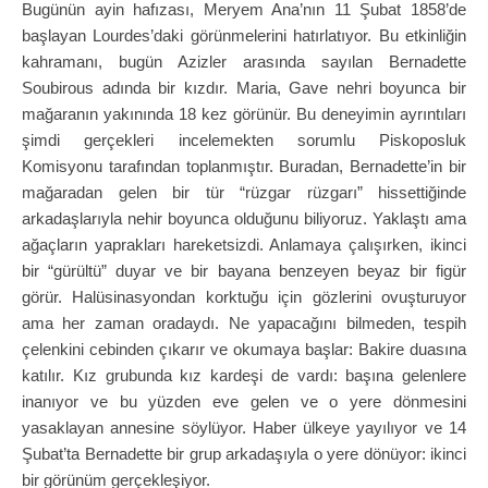
Bugünün ayin hafızası, Meryem Ana’nın 11 Şubat 1858’de
başlayan Lourdes’daki görünmelerini hatırlatıyor. Bu etkinliğin
kahramanı, bugün Azizler arasında sayılan Bernadette
Soubirous adında bir kızdır. Maria, Gave nehri boyunca bir
mağaranın yakınında 18 kez görünür. Bu deneyimin ayrıntıları
şimdi gerçekleri incelemekten sorumlu Piskoposluk
Komisyonu tarafından toplanmıştır. Buradan, Bernadette’in bir
mağaradan gelen bir tür “rüzgar rüzgarı” hissettiğinde
arkadaşlarıyla nehir boyunca olduğunu biliyoruz. Yaklaştı ama
ağaçların yaprakları hareketsizdi. Anlamaya çalışırken, ikinci
bir “gürültü” duyar ve bir bayana benzeyen beyaz bir figür
görür. Halüsinasyondan korktuğu için gözlerini ovuşturuyor
ama her zaman oradaydı. Ne yapacağını bilmeden, tespih
çelenkini cebinden çıkarır ve okumaya başlar: Bakire duasına
katılır. Kız grubunda kız kardeşi de vardı: başına gelenlere
inanıyor ve bu yüzden eve gelen ve o yere dönmesini
yasaklayan annesine söylüyor. Haber ülkeye yayılıyor ve 14
Şubat’ta Bernadette bir grup arkadaşıyla o yere dönüyor: ikinci
bir görünüm gerçekleşiyor.