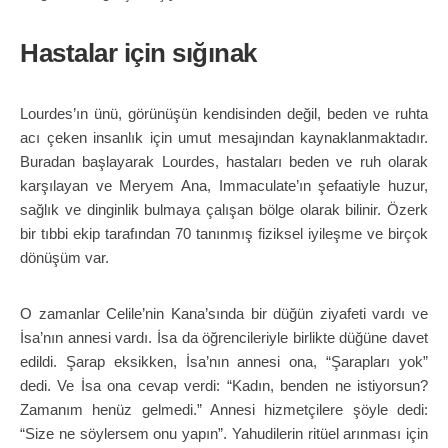
Hastalar için sığınak
Lourdes’ın ünü, görünüşün kendisinden değil, beden ve ruhta
acı çeken insanlık için umut mesajından kaynaklanmaktadır.
Buradan başlayarak Lourdes, hastaları beden ve ruh olarak
karşılayan ve Meryem Ana, Immaculate’ın şefaatiyle huzur,
sağlık ve dinginlik bulmaya çalışan bölge olarak bilinir. Özerk
bir tıbbi ekip tarafından 70 tanınmış fiziksel iyileşme ve birçok
dönüşüm var.
O zamanlar Celile’nin Kana’sında bir düğün ziyafeti vardı ve
İsa’nın annesi vardı. İsa da öğrencileriyle birlikte düğüne davet
edildi. Şarap eksikken, İsa’nın annesi ona, “Şarapları yok”
dedi. Ve İsa ona cevap verdi: “Kadın, benden ne istiyorsun?
Zamanım henüz gelmedi.” Annesi hizmetçilere şöyle dedi:
“Size ne söylersem onu yapın”. Yahudilerin ritüel arınması için