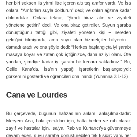
her biri seksen ila yirmi litre içeren altı taş amfor vardı. Ve İsa
onlara, “Amforları suyla doldurun” dedi; ve onları ağzına kadar
doldurdular. Onlara tekrar, “Şimdi biraz alın ve ziyafeti
yönetene getirin” dedi. Ve ona biraz getirdiler. Suyun şaraba
dönüştüğünü tattığı gibi, ziyafeti yöneten kişi – nereden
geldiğini bilmiyordu, ama suyu alan hizmetçiler biliyordu –
damadı aradı ve ona şöyle dedi: “Herkes başlangıçta iyi şarabı
masaya koyar ve zaten çok içtiğinizde, daha az iyi olanı. Öte
yandan, şimdiye kadar iyi şarabı bir kenara sakladınız.” Bu,
Celile Kana’da, İsa’nın yaptığı işaretlerin başlangıcıydı;
görkemini gösterdi ve öğrencileri ona inandı (Yuhanna 2:1-12)
Cana ve Lourdes
Bu çerçevede, bugünün hafızasının anlamı anlaşılmaktadır:
Meryem Ana, hala çocukları için, hatta beden ve ruh olarak
zayıf ve hastalar için, İsa’ya, Rab ve Kurtarıcı’ya güvenmeye
devam eden, suyu şaraba dönüştürebilen tek kişidir; yani, her