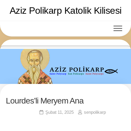
Skip
Aziz Polikarp Katolik Kilisesi
to
content
Lourdes’li Meryem Ana
0
Ruhsal Yazılar
Şubat 11, 2025
senpolikarp